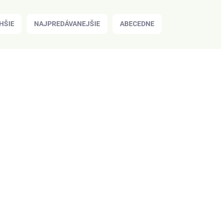
HŠIE
NAJPREDÁVANEJŠIE
ABECEDNE
BIO
Z JAPONSKA
SKLADOM
(>20 KS)