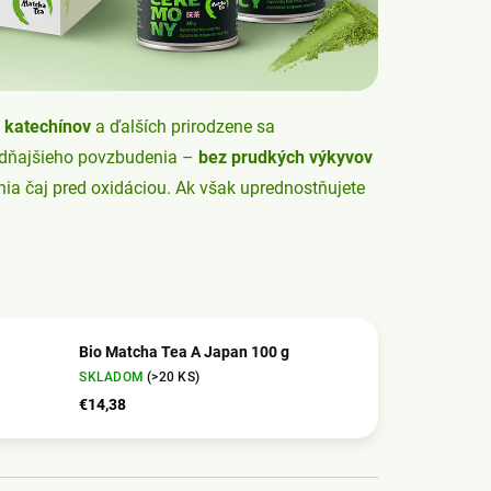
katechínov
a ďalších prirodzene sa
ludňajšieho povzbudenia –
bez prudkých výkyvov
nia čaj pred oxidáciou. Ak však uprednostňujete
Bio Matcha Tea A Japan 100 g
SKLADOM
(>20 KS)
€14,38