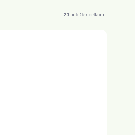
20
položiek celkom
BIO
Z JAPONSKA
SKLADOM
(>20 KS)