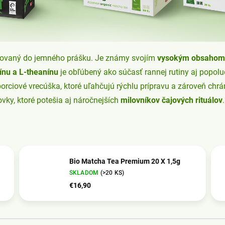
acovaný do jemného prášku. Je známy svojím
vysokým obsahom 
ínu a L-theanínu
je obľúbený ako súčasť rannej rutiny aj popo
porciové vrecúška, ktoré uľahčujú rýchlu prípravu a zároveň chrá
ovky, ktoré potešia aj náročnejších
milovníkov čajových rituálov
.
Bio Matcha Tea Premium 20 X 1,5g
SKLADOM
(>20 KS)
€16,90