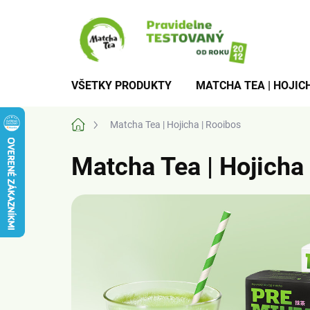
Prejsť
na
obsah
VŠETKY PRODUKTY
MATCHA TEA | HOJICH
Domov
Matcha Tea | Hojicha | Rooibos
Matcha Tea | Hojicha