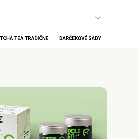
PRÁZDNY KOŠÍK
NÁKUPNÝ
KOŠÍK
TCHA TEA TRADIČNE
DARČEKOVÉ SADY
PRE FANÚŠ