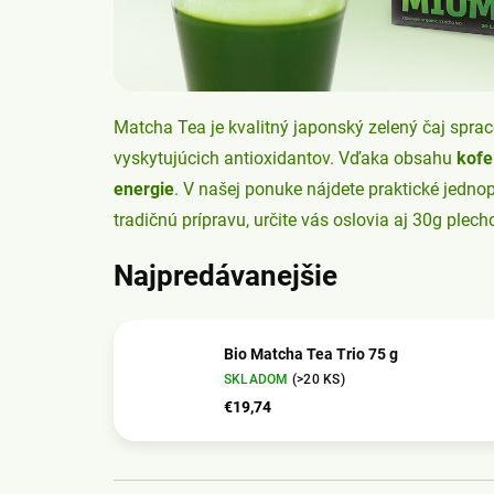
Matcha Tea je kvalitný japonský zelený čaj spr
vyskytujúcich antioxidantov. Vďaka obsahu
kofe
energie
. V našej ponuke nájdete praktické jedno
tradičnú prípravu, určite vás oslovia aj 30g plech
Najpredávanejšie
Bio Matcha Tea Trio 75 g
SKLADOM
(>20 KS)
€19,74