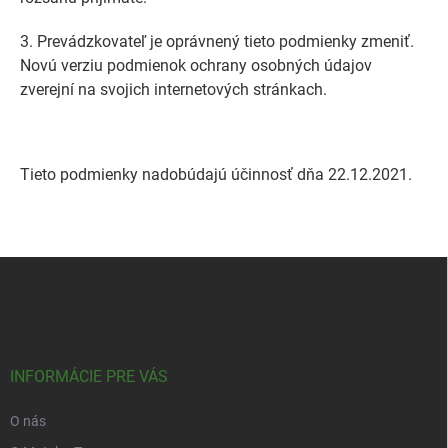
3. Prevádzkovateľ je oprávnený tieto podmienky zmeniť.
Novú verziu podmienok ochrany osobných údajov
zverejní na svojich internetových stránkach.
Tieto podmienky nadobúdajú účinnosť dňa 22.12.2021.
Z
á
p
ä
t
i
INFORMÁCIE PRE VÁS
e
O nás