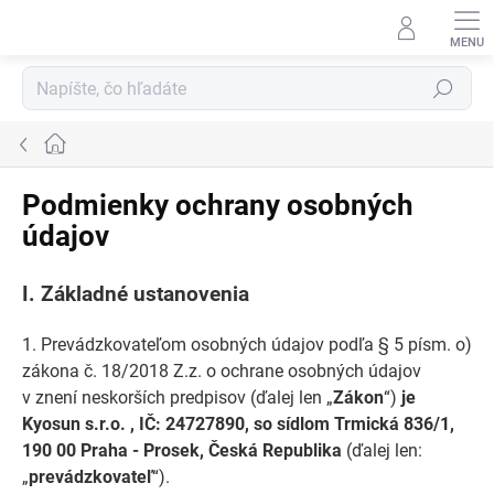
Prejsť
na
obsah
Hľadať
Domov
Podmienky ochrany osobných
údajov
I.
Základné ustanovenia
1. Prevádzkovateľom osobných údajov podľa § 5 písm. o)
zákona č. 18/2018 Z.z. o ochrane osobných údajov
v znení neskorších predpisov (ďalej len „
Zákon
“)
je
Kyosun s.r.o. , IČ:
24727890,
so sídlom Trmická 836/1,
190 00 Praha - Prosek, Česká Republika
(ďalej len:
„
prevádzkovateľ
“).