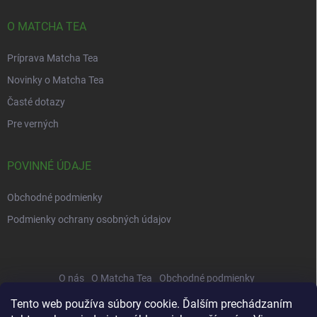
O MATCHA TEA
Príprava Matcha Tea
Novinky o Matcha Tea
Časté dotazy
Pre verných
POVINNÉ ÚDAJE
Obchodné podmienky
Podmienky ochrany osobných údajov
O nás
O Matcha Tea
Obchodné podmienky
Správa osobných údajov
Príprava
Veľkoobchod
Recepty
Tento web používa súbory cookie. Ďalším prechádzaním