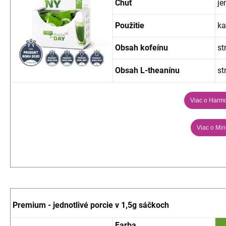
Chuť
je
Použitie
ka
Obsah kofeínu
st
Obsah L-theanínu
st
Viac o Harm
Viac o Min
Premium - jednotlivé porcie v 1,5g sáčkoch
Farba