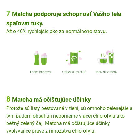
7
Matcha podporuje schopnosť Vášho tela
spaľovat tuky.
Až o 40% rýchlejšie ako za normálneho stavu.
8
Matcha má očišťujúce účinky
Protože sú listy pestované v tieni, sú omnoho zelenejšie a
tým pádom obsahují nepomerne viacej chlorofylu ako
běžný zelený čaj. Matcha má očišťujúce účinky
vyplývajíce práve z množstva chlorofylu.