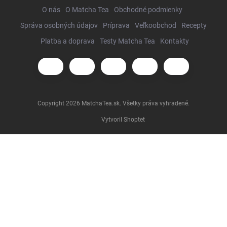
O nás
O Matcha Tea
Obchodné podmienky
Správa osobných údajov
Príprava
Veľkoobchod
Recepty
Platba a doprava
Testy Matcha Tea
Kontakty
Copyright 2026
MatchaTea.sk
. Všetky práva vyhradené.
Vytvoril Shoptet