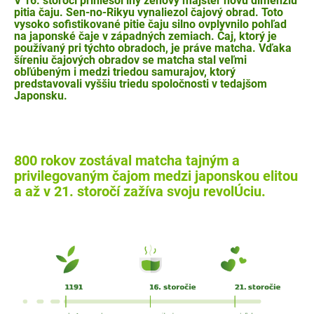
V 16. storočí priniesol iný zenový majster novú dimenziu
pitia čaju.
Sen-no-Rikyu vynaliezol čajový obrad
. Toto
vysoko sofistikované pitie čaju silno ovplyvnilo pohľad
na japonské čaje v západných zemiach. Čaj, ktorý je
používaný pri týchto obradoch, je práve matcha. Vďaka
šíreniu čajových obradov se matcha stal veľmi
obľúbeným i medzi triedou samurajov, ktorý
predstavovali vyššiu triedu spoločnosti v tedajšom
Japonsku.
800 rokov zostával matcha tajným a
privilegovaným čajom medzi japonskou elitou
a až v 21. storočí zažíva svoju revolÚciu.