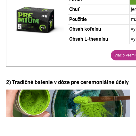
Chuť
je
Použitie
ma
Obsah kofeínu
vy
Obsah L-theanínu
vy
Viac o Prem
2) Tradičné balenie v dóze pre ceremoniálne účely