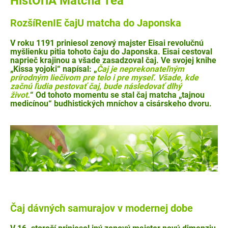
HistÓriA Matcha Tea
RozšíRenIE čajU matcha do Japonska
V roku 1191 priniesol
zenový majster Eisai
revolučnú
myšlienku pitia tohoto čaju do Japonska. Eisai cestoval
naprieč krajinou a všade zasadzoval čaj. Ve svojej knihe
„Kissa yojoki“ napísal: „
Čaj je neprekonateľným
prírodným liečivom pre telo i pre myseľ. Všade, kde
začnú ľudia pestovať čaj, bude následovať dlhý
život.
“ Od tohoto momentu se stal čaj matcha „tajnou
medicínou“ budhistických mníchov a cisárskeho dvoru.
Čaj dávných samurajov v modernej dobe