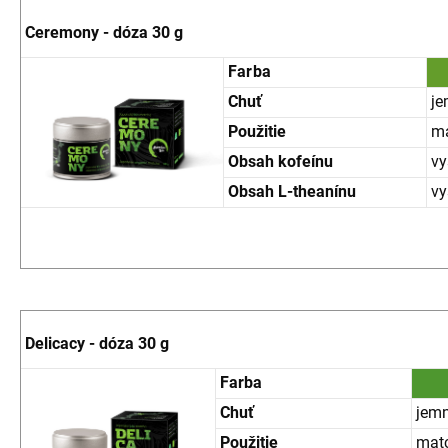
Ceremony - dóza 30 g
F
arba
Chuť
je
Použitie
ma
Obsah kofeínu
vy
Obsah L-theanínu
vy
Delicacy - dóza 30 g
Farba
Chuť
jemn
Použitie
matc