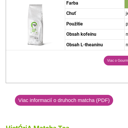
Farba
Chuť
j
Použitie
p
Obsah kofeínu
n
Obsah L-theanínu
n
Viac o Gourm
Viac informacií o druhoch matcha (PDF)