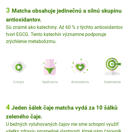
3
Matcha obsahuje jedinečnú a silnú skupinu
antioxidantov.
Sú známé ako katechiny. Až 60 % z týchto antioxidantov
tvorí EGCG. Tento katechín významne podporuje
zrýchlenie metabolizmu.
4
Jeden šálek čaje matcha vydá za 10 šálků
zeleného čaje.
U bežných vyluhovaných čajov nie sme schopní využiť
všetky zdraviu prospešné vlastnosti, ktoré nám čajovník