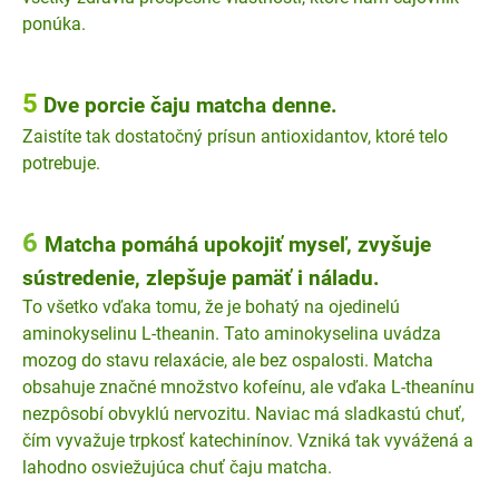
ponúka.
5
Dve porcie čaju matcha denne.
Zaistíte tak dostatočný prísun antioxidantov, ktoré telo
potrebuje.
6
Matcha pomáhá upokojiť myseľ, zvyšuje
sústredenie, zlepšuje pamäť i náladu.
To všetko vďaka tomu, že je bohatý na ojedinelú
aminokyselinu L-theanin. Tato aminokyselina uvádza
mozog do stavu relaxácie, ale bez ospalosti. Matcha
obsahuje značné množstvo kofeínu, ale vďaka L-theanínu
nezpôsobí obvyklú nervozitu. Naviac má sladkastú chuť,
čím vyvažuje trpkosť katechinínov. Vzniká tak vyvážená a
lahodno osviežujúca chuť čaju matcha.