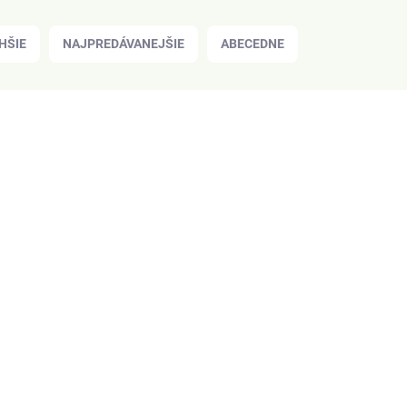
HŠIE
NAJPREDÁVANEJŠIE
ABECEDNE
BIO
Z JAPONSKA
SKLADOM
(>20 KS)