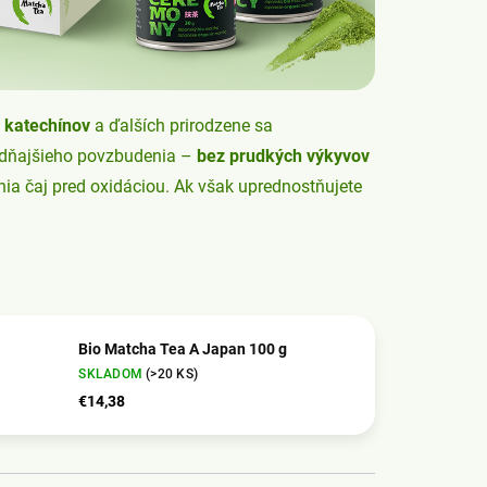
katechínov
a ďalších prirodzene sa
ludňajšieho povzbudenia –
bez prudkých výkyvov
nia čaj pred oxidáciou. Ak však uprednostňujete
Bio Matcha Tea A Japan 100 g
SKLADOM
(>20 KS)
€14,38