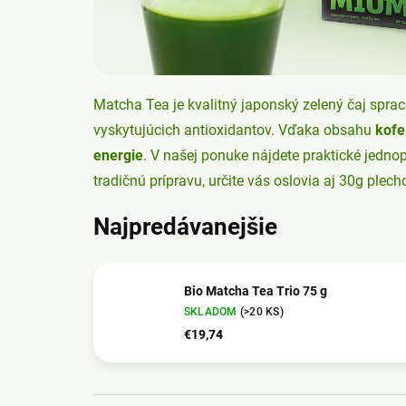
Matcha Tea je kvalitný japonský zelený čaj spr
vyskytujúcich antioxidantov. Vďaka obsahu
kofe
energie
. V našej ponuke nájdete praktické jedno
tradičnú prípravu, určite vás oslovia aj 30g plech
Najpredávanejšie
Bio Matcha Tea Trio 75 g
SKLADOM
(>20 KS)
€19,74