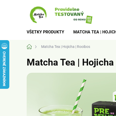
Prejsť
na
obsah
VŠETKY PRODUKTY
MATCHA TEA | HOJICH
Domov
Matcha Tea | Hojicha | Rooibos
Matcha Tea | Hojicha