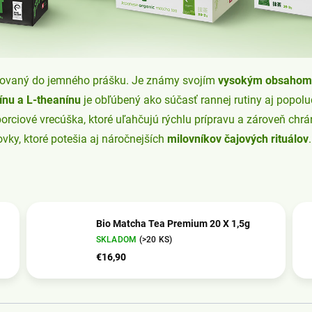
acovaný do jemného prášku. Je známy svojím
vysokým obsahom 
ínu a L-theanínu
je obľúbený ako súčasť rannej rutiny aj popo
porciové vrecúška, ktoré uľahčujú rýchlu prípravu a zároveň chrá
ovky, ktoré potešia aj náročnejších
milovníkov čajových rituálov
.
Bio Matcha Tea Premium 20 X 1,5g
SKLADOM
(>20 KS)
€16,90