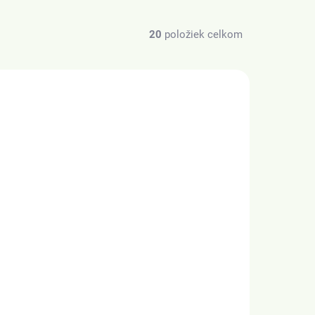
20
položiek celkom
BIO
Z JAPONSKA
SKLADOM
(>20 KS)