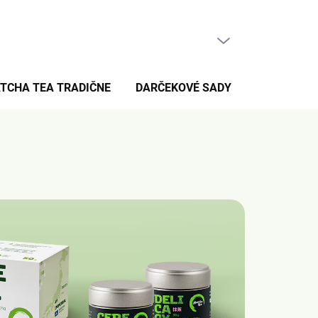
PRÁZDNY KOŠÍK
NÁKUPNÝ
KOŠÍK
TCHA TEA TRADIČNE
DARČEKOVÉ SADY
PRE FANÚŠ