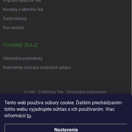
Príprava Matcha Tea
Novinky o Matcha Tea
Časté dotazy
Pre verných
POVINNÉ ÚDAJE
Obchodné podmienky
Podmienky ochrany osobných údajov
O nás
O Matcha Tea
Obchodné podmienky
Správa osobných údajov
Príprava
Veľkoobchod
Recepty
Tento web používa súbory cookie. Ďalším prechádzaním
tohto webu vyjadrujete súhlas s ich používaním. Viac
Platba a doprava
Testy Matcha Tea
Kontakty
informácií
tu
.
Nastavenie