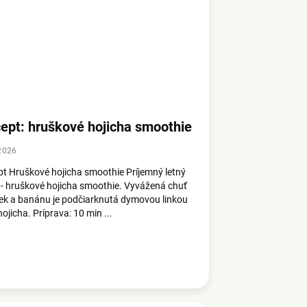
ept: hruškové hojicha smoothie
2026
t Hruškové hojicha smoothie Príjemný letný
 - hruškové hojicha smoothie. Vyvážená chuť
ek a banánu je podčiarknutá dymovou linkou
hojicha. Príprava: 10 min ...