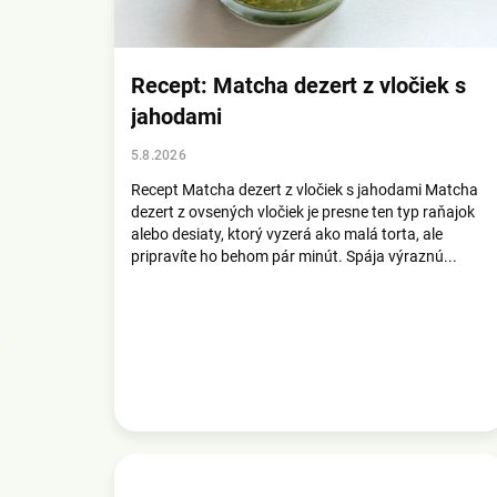
á
n
k
o
Recept: Matcha dezert z vločiek s
v
jahodami
5.8.2026
Recept Matcha dezert z vločiek s jahodami Matcha
dezert z ovsených vločiek je presne ten typ raňajok
alebo desiaty, ktorý vyzerá ako malá torta, ale
pripravíte ho behom pár minút. Spája výraznú...