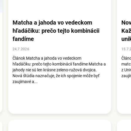
Matcha a jahoda vo vedeckom
Nov
hľadáčiku: prečo tejto kombinácii
Kaž
fandíme
uni
24.7.2026
15.7.
Článok Matcha a jahoda vo vedeckom
Článo
hľadáčiku: prečo tejto kombinácii fandíme Matcha a
match
jahody nie sú len krásne zeleno-ružová dvojica.
z Uni
Nová štúdia naznačuje, že ich spojenie môže byť
zaují
zaujímavé a...