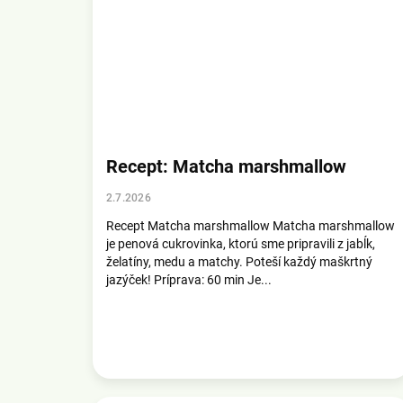
Recept: Matcha marshmallow
2.7.2026
Recept Matcha marshmallow Matcha marshmallow
je penová cukrovinka, ktorú sme pripravili z jabĺk,
želatíny, medu a matchy. Poteší každý maškrtný
jazýček! Príprava: 60 min Je...