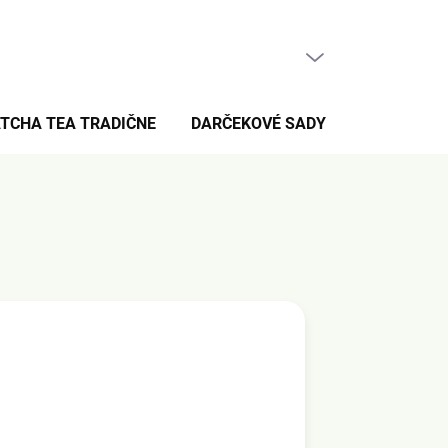
PRÁZDNY KOŠÍK
NÁKUPNÝ
KOŠÍK
TCHA TEA TRADIČNE
DARČEKOVÉ SADY
PRE FANÚŠ