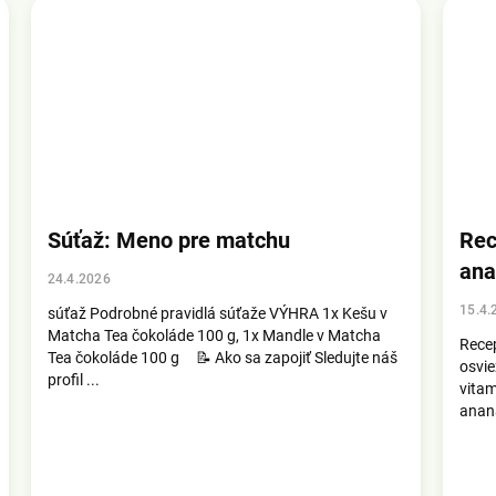
Súťaž: Meno pre matchu
Rec
an
24.4.2026
15.4.
súťaž Podrobné pravidlá súťaže VÝHRA 1x Kešu v
Matcha Tea čokoláde 100 g, 1x Mandle v Matcha
Rece
Tea čokoláde 100 g 📝 Ako sa zapojiť Sledujte náš
osvie
profil ...
vitam
anan