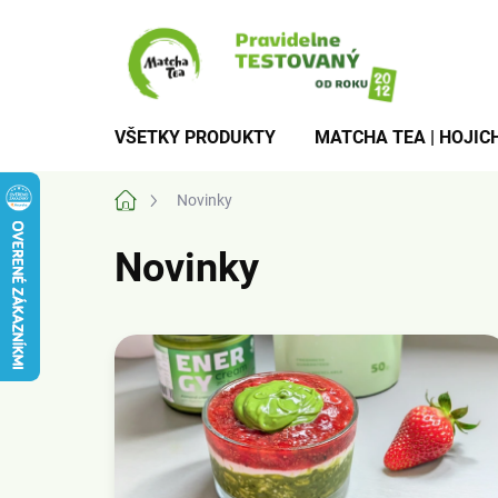
Prejsť
na
obsah
VŠETKY PRODUKTY
MATCHA TEA | HOJICH
Domov
Novinky
Novinky
V
ý
p
i
s
č
l