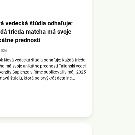
á vedecká štúdia odhaľuje:
dá trieda matcha má svoje
kátne prednosti
2026
k Nová vedecká štúdia odhaľuje: Každá trieda
a má svoje unikátne prednosti Talianski vedci
verzity Sapienza v Ríme publikovali v máji 2025
mavú štúdiu, ktorá po prvýkrát detailne...