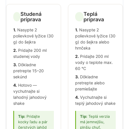
Studená
Teplá
príprava
príprava
1.
Nasypte 2
1.
Nasypte 2
polievkové lyžice (30
polievkové lyžice (30
g) do šejkra
g) do šejkra alebo
hrnčeka
2.
Pridajte 200 ml
studenej vody
2.
Pridajte 200 ml
vody o teplote max.
3.
Dôkladne
60 °C
pretrepte 15–20
sekúnd
3.
Dôkladne
pretrepte alebo
4.
Hotovo —
premiešajte
vychutnajte si
lahodný jahodový
4.
Vychutnajte si
shake
teplý jahodový shake
Tip:
Pridajte
Tip:
Teplá verzia
kocky ľadu a pár
má jemnejšiu,
čerstvých jahôd
plnšiu chuť.