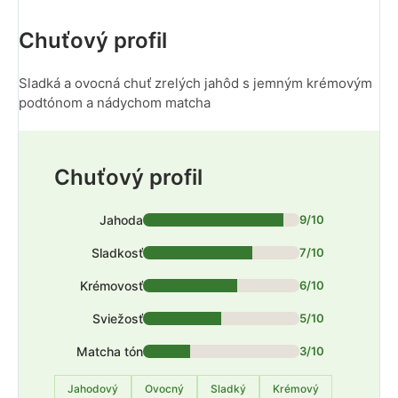
Chuťový profil
Sladká a ovocná chuť zrelých jahôd s jemným krémovým
podtónom a nádychom matcha
Chuťový profil
Jahoda
9/10
Sladkosť
7/10
Krémovosť
6/10
Sviežosť
5/10
Matcha tón
3/10
Jahodový
Ovocný
Sladký
Krémový