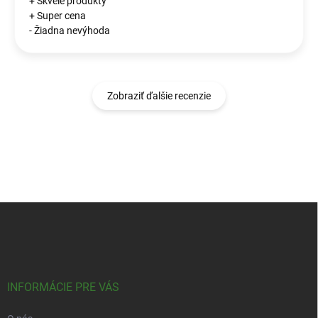
+ Skvelé produkty
+ Super cena
- Žiadna nevýhoda
Zobraziť ďalšie recenzie
Z
á
p
ä
t
i
INFORMÁCIE PRE VÁS
e