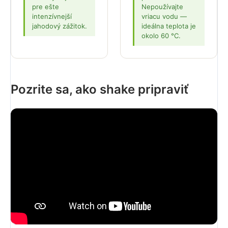
pre ešte
Nepoužívajte
intenzívnejší
vriacu vodu —
jahodový zážitok.
ideálna teplota je
okolo 60 °C.
Pozrite sa, ako shake pripraviť