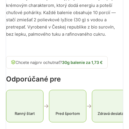
krémovým charakterom, ktorý dodá energiu a poteší
chuťové poháriky. Každé balenie obsahuje 10 porcií —
stačí zmiešať 2 polievkové lyžice (30 g) s vodou a
pretrepať. Vyrobené v Českej republike z bio surovín,
bez lepku, palmového tuku a rafinovaného cukru.
Chcete najprv ochutnať?
30g balenie za 1,73 €
Odporúčané pre
→
→
Ranný štart
Pred športom
Zdravá desiata