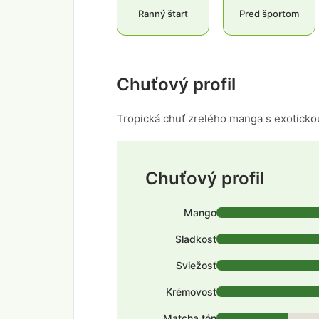
Ranný štart
Pred športom
Chuťový profil
Tropická chuť zrelého manga s exotick
Chuťový profil
Mango
Sladkosť
Sviežosť
Krémovosť
Matcha tón