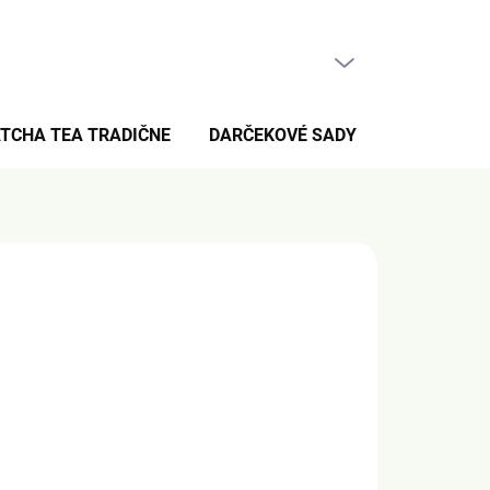
PRÁZDNY KOŠÍK
NÁKUPNÝ
KOŠÍK
TCHA TEA TRADIČNE
DARČEKOVÉ SADY
PRE FANÚŠ
026