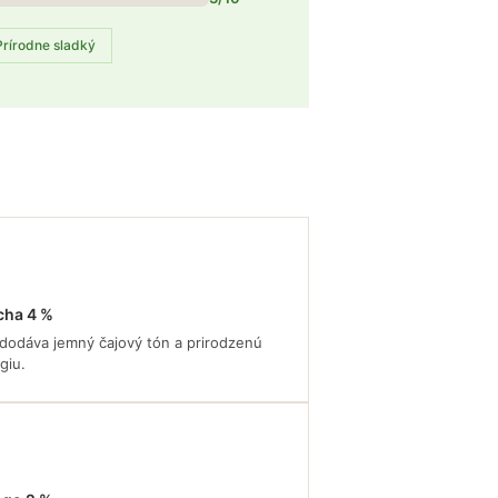
Prírodne sladký
cha 4 %
 dodáva jemný čajový tón a prirodzenú
giu.