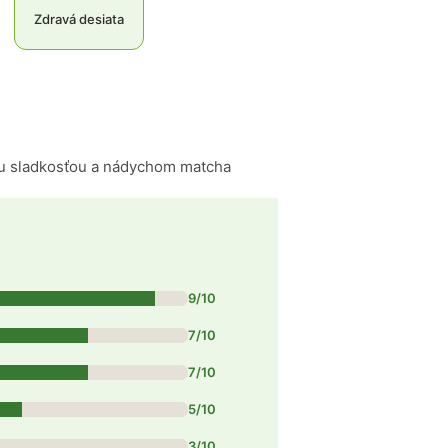
Zdravá desiata
ou sladkosťou a nádychom matcha
9/10
7/10
7/10
5/10
3/10