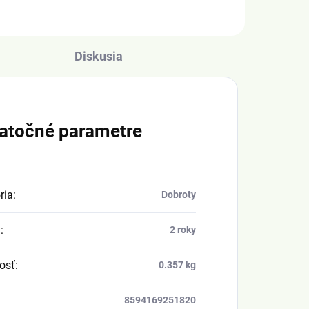
Diskusia
atočné parametre
ria
:
Dobroty
a
:
2 roky
osť
:
0.357 kg
8594169251820