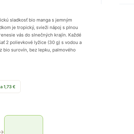
ickú sladkosť bio manga s jemným
om je tropický, svieži nápoj s plnou
renesie vás do slnečných krajín. Každé
ať 2 polievkové lyžice (30 g) s vodou a
z bio surovín, bez lepku, palmového
a 1,73 €
→