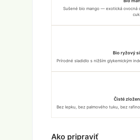
Bio ma
Sušené bio mango — exotická ovocná c
cuk
Bio ryžový s
Prírodné sladidlo s nižším glykemickým i
Čisté zložen
Bez lepku, bez palmového tuku, bez rafino
Ako pripraviť