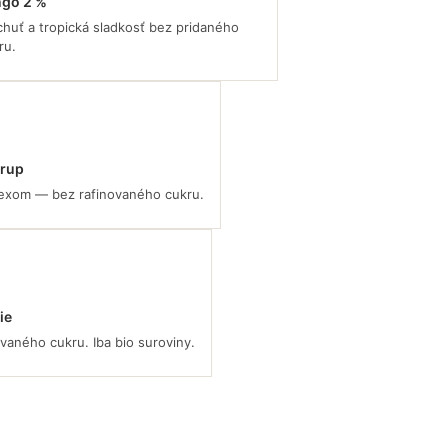
ngo 2 %
huť a tropická sladkosť bez pridaného
ru.
irup
ndexom — bez rafinovaného cukru.
ie
vaného cukru. Iba bio suroviny.