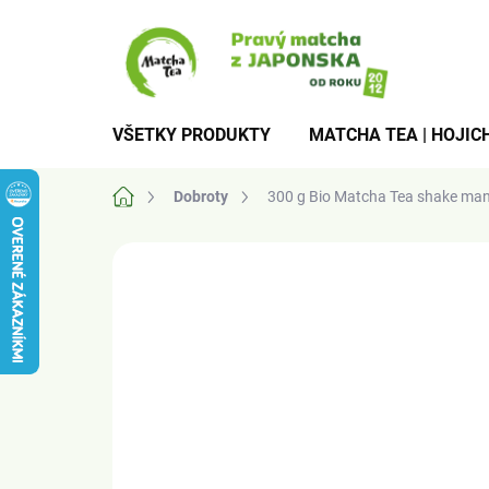
Prejsť
na
obsah
VŠETKY PRODUKTY
MATCHA TEA | HOJICH
Domov
Dobroty
300 g Bio Matcha Tea shake ma
3 hodnotenia
Podrobnosti hodnotenia
ZN
BIO