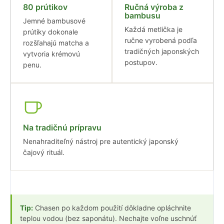
80 prútikov
Ručná výroba z
bambusu
Jemné bambusové
Každá metlička je
prútiky dokonale
ručne vyrobená podľa
rozšľahajú matcha a
tradičných japonských
vytvoria krémovú
postupov.
penu.
Na tradičnú prípravu
Nenahraditeľný nástroj pre autentický japonský
čajový rituál.
Tip:
Chasen po každom použití dôkladne opláchnite
teplou vodou (bez saponátu). Nechajte voľne uschnúť