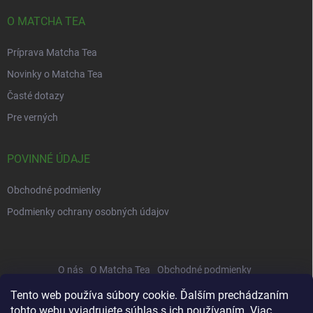
O MATCHA TEA
Príprava Matcha Tea
Novinky o Matcha Tea
Časté dotazy
Pre verných
POVINNÉ ÚDAJE
Obchodné podmienky
Podmienky ochrany osobných údajov
O nás
O Matcha Tea
Obchodné podmienky
Správa osobných údajov
Príprava
Veľkoobchod
Recepty
Tento web používa súbory cookie. Ďalším prechádzaním
tohto webu vyjadrujete súhlas s ich používaním. Viac
Platba a doprava
Testy Matcha Tea
Kontakty