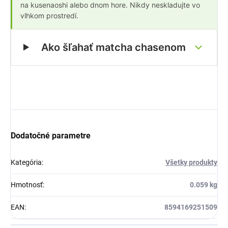
na kusenaoshi alebo dnom hore. Nikdy neskladujte vo
vlhkom prostredí.
Ako šľahať matcha chasenom
Dodatočné parametre
Kategória
:
Všetky produkty
Hmotnosť
:
0.059 kg
EAN
:
8594169251509