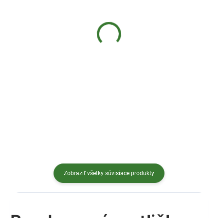
SKLADOM
SKLADOM
(>20 KS)
(>20 KS)
Bio Matcha Tea Delicacy
Matcha set Arata
30 g
€49,41
€34,58
Do košíka
Do košíka
Matcha Tea Sada Arata — sada
základného náčinia...
Bio Matcha Tea Delicacy je naša...
Zobraziť všetky súvisiace produkty