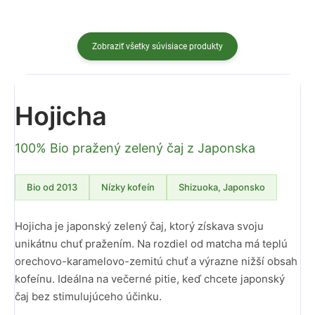
Zobraziť všetky súvisiace produkty
Hojicha
100% Bio pražený zelený čaj z Japonska
Bio od 2013
Nízky kofeín
Shizuoka, Japonsko
Hojicha je japonský zelený čaj, ktorý získava svoju
unikátnu chuť pražením. Na rozdiel od matcha má teplú
orechovo-karamelovo-zemitú chuť a výrazne nižší obsah
kofeínu. Ideálna na večerné pitie, keď chcete japonský
čaj bez stimulujúceho účinku.