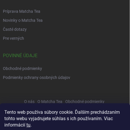
Príprava Matcha Tea
Novinky o Matcha Tea
Časté dotazy
Pre verných
POVINNÉ ÚDAJE
Obchodné podmienky
Podmienky ochrany osobných údajov
O nás
O Matcha Tea
Obchodné podmienky
Správa osobných údajov
Príprava
Veľkoobchod
Recepty
Tento web používa súbory cookie. Ďalším prechádzaním
tohto webu vyjadrujete súhlas s ich používaním. Viac
Platba a doprava
Testy Matcha Tea
Kontakty
informácií
tu
.