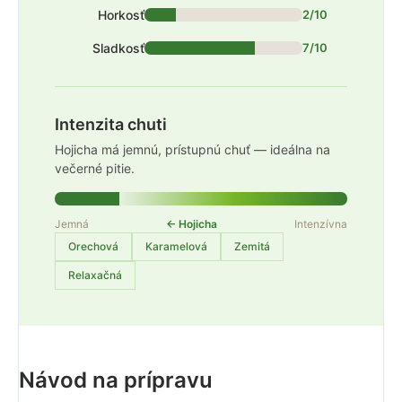
Horkosť
2/10
Sladkosť
7/10
Intenzita chuti
Hojicha má jemnú, prístupnú chuť — ideálna na
večerné pitie.
Jemná
← Hojicha
Intenzívna
Orechová
Karamelová
Zemitá
Relaxačná
Návod na prípravu
✓