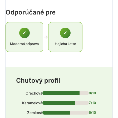
Odporúčané pre
✔
✔
→
Moderná príprava
Hojicha Latte
Chuťový profil
Orechová
8/10
Karamelová
7/10
Zemitosť
6/10