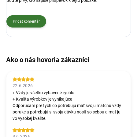
Buďte prvý, kto napíše príspevok k tejto položke.
Pridať komentár
22.6.2026
+ Vždy je všetko vybavené rychlo
+ Kvalita výrobkov je vynikajúca
Odporúčam pre tých čo potrebujú mať svoju matchu vždy
poruke a potrebujú si svoju dávku nosiť so sebou a mať ju
vo vysokej kvalite.
8.6.2026