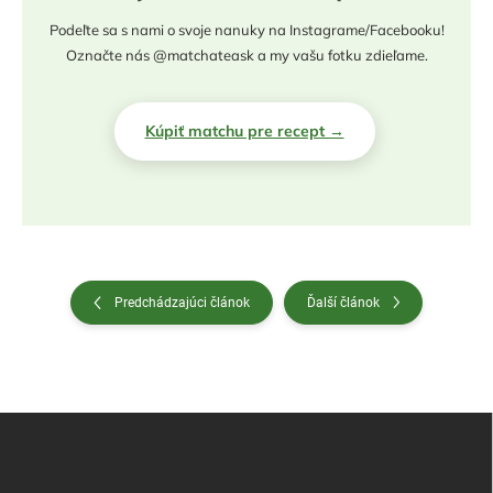
Podeľte sa s nami o svoje nanuky na Instagrame/Facebooku!
Označte nás @matchateask a my vašu fotku zdieľame.
Kúpiť matchu pre recept →
Predchádzajúci článok
Ďalší článok
Z
á
p