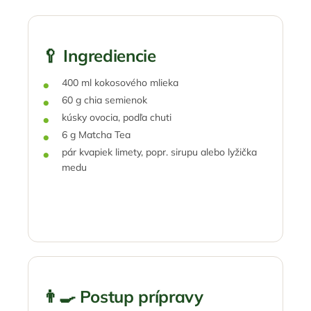
🥄 Ingrediencie
400 ml kokosového mlieka
60 g chia semienok
kúsky ovocia, podľa chuti
6 g Matcha Tea
pár kvapiek limety, popr. sirupu alebo lyžička
medu
👨‍🍳 Postup prípravy