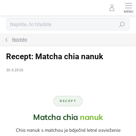
Prejsť
na
obsah
Hľadať
Novinky
Recept: Matcha chia nanuk
30.6.2026
RECEPT
Matcha chia
nanuk
Chia nanuk s matchou je báječné letné osvieženie