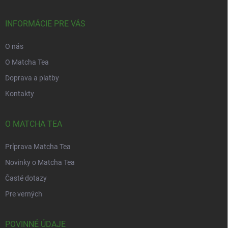
ä
t
i
INFORMÁCIE PRE VÁS
e
O nás
O Matcha Tea
Doprava a platby
Kontakty
O MATCHA TEA
Príprava Matcha Tea
Novinky o Matcha Tea
Časté dotazy
Pre verných
POVINNÉ ÚDAJE