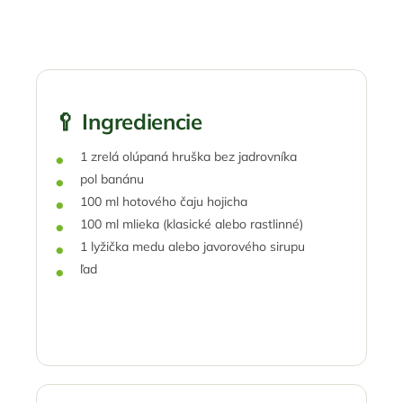
🥄 Ingrediencie
1 zrelá olúpaná hruška bez jadrovníka
pol banánu
100 ml hotového čaju hojicha
100 ml mlieka (klasické alebo rastlinné)
1 lyžička medu alebo javorového sirupu
ľad