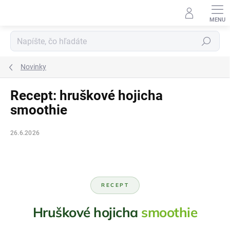
Prejsť
na
obsah
Hľadať
Novinky
Recept: hruškové hojicha
smoothie
26.6.2026
RECEPT
Hruškové hojicha
smoothie