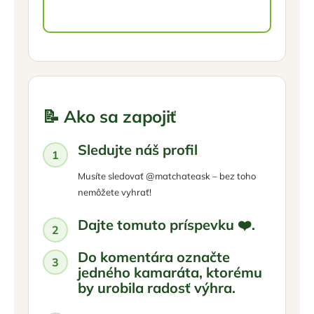
📝 Ako sa zapojiť
Sledujte náš profil
Musíte sledovať @matchateask – bez toho
nemôžete vyhrať!
Dajte tomuto príspevku ❤️.
Do komentára označte
jedného kamaráta, ktorému
by urobila radosť výhra.