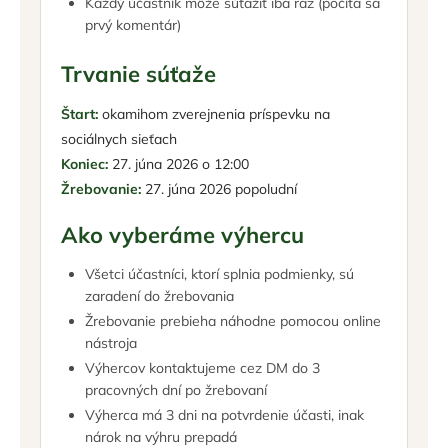
Každý účastník môže súťažiť iba raz (počíta sa
prvý komentár)
Trvanie súťaže
Štart:
okamihom zverejnenia príspevku na
sociálnych sieťach
Koniec:
27. júna 2026 o 12:00
Žrebovanie:
27. júna 2026 popoludní
Ako vyberáme výhercu
Všetci účastníci, ktorí splnia podmienky, sú
zaradení do žrebovania
Žrebovanie prebieha náhodne pomocou online
nástroja
Výhercov kontaktujeme cez DM do 3
pracovných dní po žrebovaní
Výherca má 3 dni na potvrdenie účasti, inak
nárok na výhru prepadá