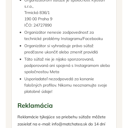
Organizátorom súťaže je spoločnosť Kyosun
s.r.o.,
Trmická 836/1
190 00 Praha 9
IČO: 24727890
Organizátor nenesie zodpovednosť za
technické problémy Instagramu/Facebooku
Organizátor si vyhradzuje právo súťaž
predčasne ukončiť alebo zmeniť pravidlá
Táto súťaž nie je nijako sponzorovaná,
podporovaná ani spojená s Instagramom alebo
spoločnosťou Meta
Usporiadateľ nezodpovedá za konanie
falošných profilov. Nikomu neoznamujte svoje
platobné údaje!
Reklamácia
Reklamácie týkajúce sa priebehu súťaže môžete
zasielať na e-mail: info@matchatea.sk do 14 dní