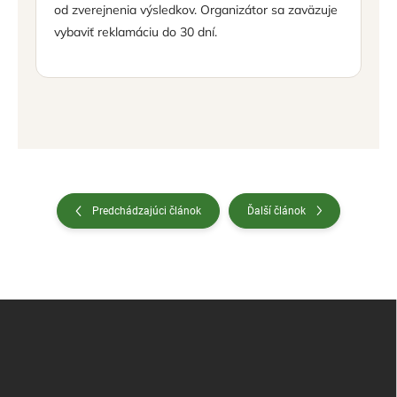
od zverejnenia výsledkov. Organizátor sa zaväzuje
vybaviť reklamáciu do 30 dní.
Predchádzajúci článok
Ďalší článok
Z
á
p
ä
t