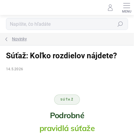
Prejsť
na
obsah
Hľadať
Novinky
Súťaž: Koľko rozdielov nájdete?
14.5.2026
SÚŤAŽ
Podrobné
pravidlá súťaže