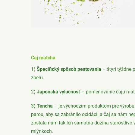
Čaj matcha
1)
Špecifický spôsob pestovania
– štyri týždne 
zberu.
2)
Japonská výlučnosť
– pomenovanie čaju matc
3)
Tencha
– je východzím produktom pre výrobu 
parou, aby sa zabránilo oxidácii a čaj sa nám nep
zostala nám tak len samotná dužina starostlivo 
mlýnkoch.