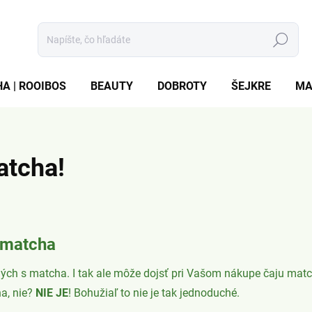
Hľadať
A | ROOIBOS
BEAUTY
DOBROTY
ŠEJKRE
MA
atcha!
e matcha
ných s matcha. I tak ale môže dojsť pri Vašom nákupe čaju ma
a, nie?
NIE JE
! Bohužiaľ to nie je tak jednoduché.