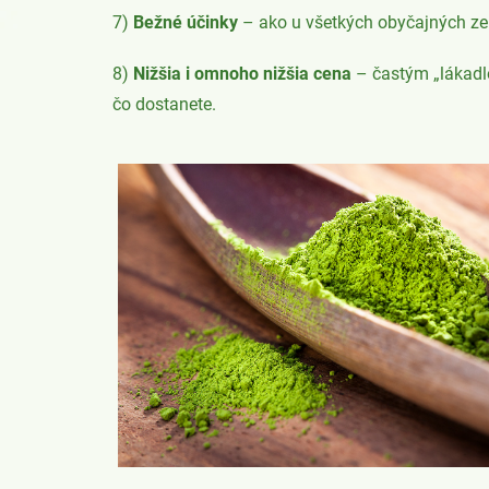
7)
Bežné účinky
– ako u všetkých obyčajných ze
8)
Nižšia i omnoho nižšia cena
– častým „lákadl
čo dostanete.