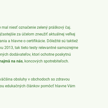
 mal niesť označenie zelený práškový čaj.
ejčastejšie za účelom zneužiť aktuálnej veľkej
 a hlavne o certifikácie. Dôležité sú taktiež
ku 2013, tak tieto testy relevantné samozrejme
ených dodávateľov, ktorí ochotne poskytnú
 najmä na nás
, koncových spotrebiteľoch.
ž väčšina obsluhy v obchodoch so zdravou
ormou edukačných článkov pomôcť hlavne Vám