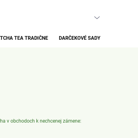
PRÁZDNY KOŠÍK
NÁKUPNÝ
KOŠÍK
TCHA TEA TRADIČNE
DARČEKOVÉ SADY
PRE FANÚŠ
tcha v obchodoch k nechcenej zámene: