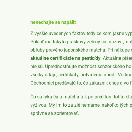
nenechajte se napáliť
Z vyššie uvedených faktov tedy celkom jasne vy
Pokiaľ má takýto práškový zelený čaj názov „ma
obľuby pravého japonského matcha. Pri nákupe ča
aktuálne certifikácie na pesticídy
. Aktuálne píš
nie sú. Uprednostňujte možnosť senzorického hod
všetky údaje, certifikáty, potvrdenia apod.. Vo f
Obchodníci predávajú to, čo zákazník chce a vo fi
Čo sa týka čaju matcha tak po prečítaní tohto č
výživou. My im to za zlé nemáme, nakoľko tých
správne sa zorientovať.