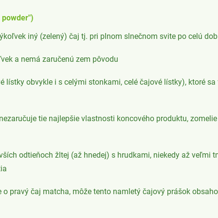
 powder")
koľvek iný (zelený) čaj tj. pri plnom slnečnom svite po celú do
ľvek a nemá zaručenú zem pôvodu
lístky obvykle i s celými stonkami, celé čajové lístky), ktoré 
nezaručuje tie najlepšie vlastnosti koncového produktu, zomelie s
ších odtieňoch žltej (až hnedej) s hrudkami, niekedy až veľmi tm
ia
 o pravý čaj matcha, môže tento namletý čajový prášok obsahov