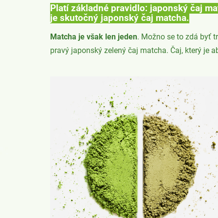
Platí základné pravidlo: japonský čaj m
je skutočný japonský čaj matcha.
Matcha je však len jeden
. Možno se to zdá byť t
pravý japonský zelený čaj matcha. Čaj, který je