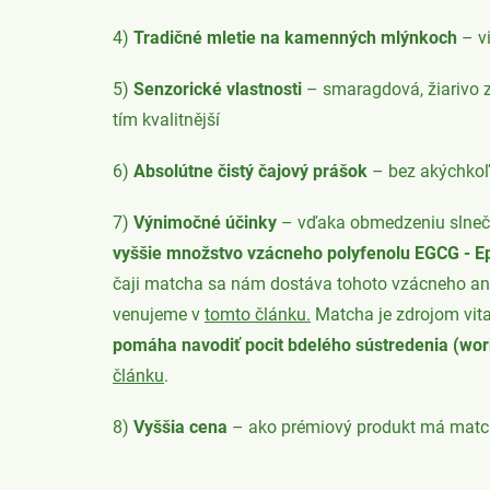
4)
Tradičné mletie na kamenných mlýnkoch
– v
5)
Senzorické vlastnosti
– smaragdová, žiarivo z
tím kvalitnější
6)
Absolútne čistý čajový prášok
– bez akýchkoľ
7)
Výnimočné účinky
– vďaka obmedzeniu slnečn
vyššie množstvo vzácneho polyfenolu EGCG -
E
čaji matcha sa nám dostáva tohoto vzácneho ant
venujeme v
tomto článku.
Matcha
je zdrojom vit
pomáha navodiť pocit bdelého sústredenia (wor
článku
.
8)
Vyššia cena
– ako prémiový produkt má matcha