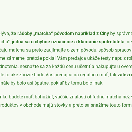
plýva,
že rádoby „matcha“ pôvodom napríklad z Číny
by správne
tcha“,
jedná sa o chybné označenie a klamanie spotrebiteľa
, n
ju matcha sa preto zaujímajte o zem pôvodu, spôsob spracovania
eme zámerne, pretože pokiaľ Vám predajca ukáže testy napr. z ro
notenia, nesnažte sa za každú cenu ušetriť a nakupujte u over
inále to aké zbožie bude Váš predajca na regáloch mať, tak
záleží
nále by bolo asi špatne, pokiaľ by tomu bolo inak.
lánku budete mať, bohužiaľ, vačšie znalosti ohľadne matcha ne
 produktov v obchode majú stovky a preto sa snažíme touto f