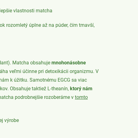
lepšie vlastnosti matcha
ok rozomletý úplne až na púder, čím tmavší,
idant). Matcha obsahuje
mnohonásobne
ha veľmi účinne pri detoxikácii organizmu. V
je nám k úžitku. Samotnému EGCG sa viac
kov. Obsahuje taktiež L-theanín,
ktorý nám
ju matcha podrobnejšie rozoberáme v
tomto
ej výrobe