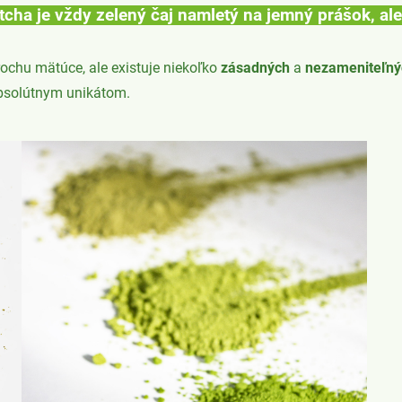
atcha je vždy zelený čaj namletý na jemný prášok, al
rochu mätúce, ale existuje niekoľko
zásadných
a
nezameniteľný
 absolútnym unikátom.