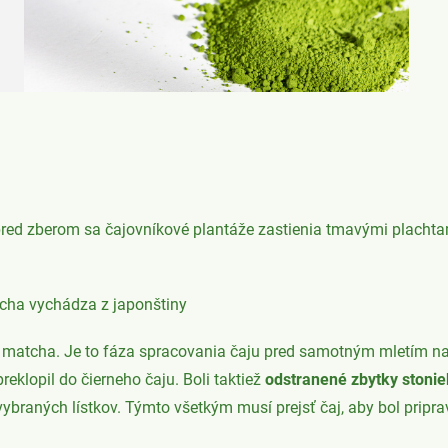
pred zberom sa čajovníkové plantáže zastienia tmavými placht
ha vychádza z japonštiny
matcha. Je to fáza spracovania čaju pred samotným mletím na m
reklopil do čierneho čaju. Boli taktiež
odstranené zbytky stonie
vybraných lístkov. Týmto všetkým musí prejsť čaj, aby bol pripr