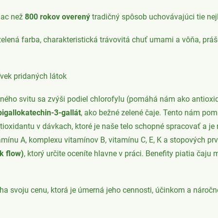
iac než
800 rokov overený
tradičný spôsob uchovávajúci tie nej
elená farba, charakteristická trávovitá chuť umami a vôňa, práš
vek pridaných látok
ého svitu sa zvýši podiel chlorofylu (pomáhá nám ako antiox
pigallokatechin-3-gallát
,
ako bežné zelené čaje. Tento nám pomá
ioxidantu v dávkach, ktoré je naše telo schopné spracovať a 
amínu A, komplexu vitamínov B, vitamínu C, E, K a stopových prv
k flow)
, ktorý určite oceníte hlavne v práci. Benefity piatia ča
 svoju cenu, ktorá je úmerná jeho cennosti, účinkom a náročn