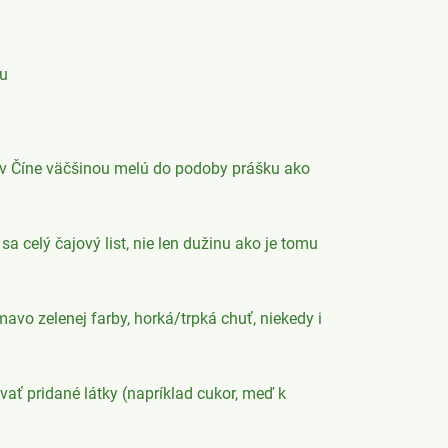
bu
sa v Číne väčšinou melú do podoby prášku ako
a celý čajový list, nie len dužinu ako je tomu
avo zelenej farby, horká/trpká chuť, niekedy i
ať pridané látky (napríklad cukor, meď k