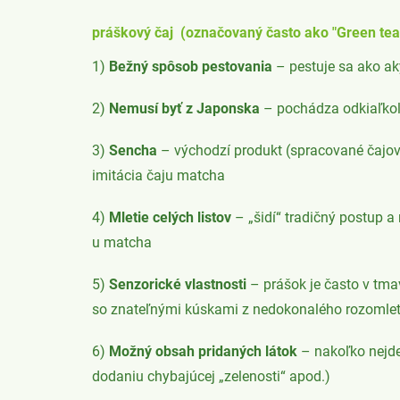
práškový čaj (označovaný často ako "Green tea
1)
Bežný spôsob pestovania
– pestuje sa ako aký
2)
Nemusí byť z Japonska
– pochádza odkiaľko
3)
Sencha
– východzí produkt (spracované čajové 
imitácia čaju matcha
4)
Mletie celých listov
– „šidí“ tradičný postup a 
u matcha
5)
Senzorické vlastnosti
– prášok je často v tmav
so znateľnými kúskami z nedokonalého rozomlet
6)
Možný obsah pridaných látok
– nakoľko nejde
dodaniu chybajúcej „zelenosti“ apod.)