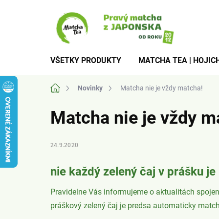
Prejsť
na
obsah
VŠETKY PRODUKTY
MATCHA TEA | HOJICH
Domov
Novinky
Matcha nie je vždy matcha!
Matcha nie je vždy m
24.9.2020
nie každý zelený čaj v prášku j
Pravidelne Vás informujeme o aktualitách spoje
práškový zelený čaj je predsa automaticky match