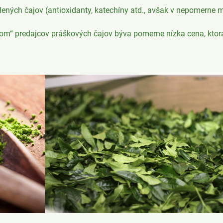
lených čajov (antioxidanty, katechíny atd., avšak v nepomern
om“ predajcov práškových čajov býva pomerne nízka cena, ktor