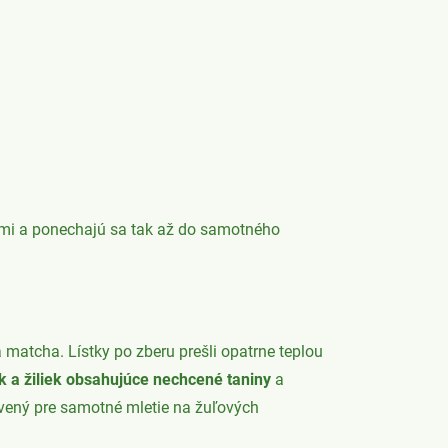
ami a ponechajú sa tak až do samotného
atcha. Lístky po zberu prešli opatrne teplou
k a žiliek obsahujúce nechcené taniny
a
avený pre samotné mletie na žuľových