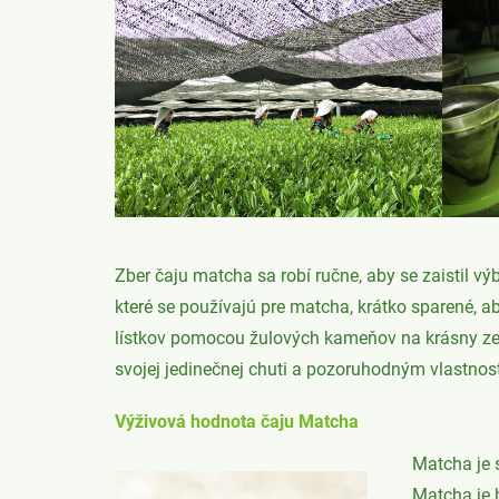
Zber čaju matcha sa robí ručne, aby se zaistil výb
které se používajú pre matcha, krátko sparené, a
lístkov pomocou žulových kameňov na krásny zel
svojej jedinečnej chuti a pozoruhodným vlastno
Výživová hodnota čaju Matcha
Matcha je 
Matcha je 