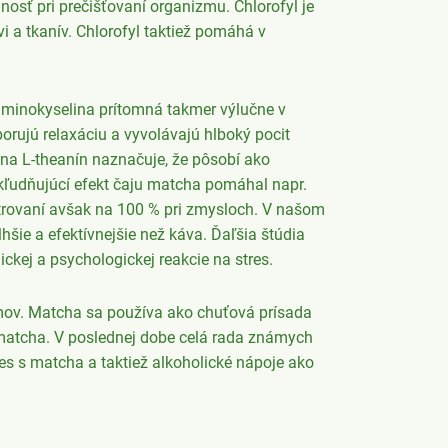
nosť pri prečišťovaní organizmu. Chlorofyl je
i a tkanív. Chlorofyl taktiež pomáhá v
aminokyselina prítomná takmer výlučne v
porujú relaxáciu a vyvolávajú hlboký pocit
 na L-theanín naznačuje, že pôsobí ako
ukľudňujúcí efekt čaju matcha pomáhal napr.
trovaní avšak na 100 % pri zmysloch. V našom
šie a efektívnejšie než káva. Ďaľšia štúdia
ckej a psychologickej reakcie na stres.
mov. Matcha sa používa ako chuťová prísada
 matcha. V poslednej dobe celá rada známych
es s matcha a taktiež alkoholické nápoje ako