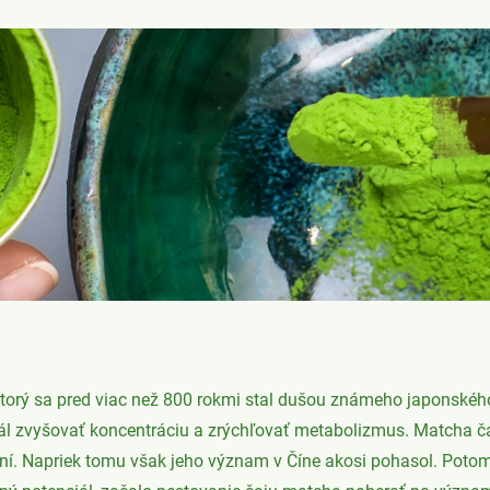
ktorý sa pred viac než 800 rokmi stal dušou známeho japonskéh
iál zvyšovať koncentráciu a zrýchľovať metabolizmus. Matcha čaj
ení. Napriek tomu však jeho význam v Číne akosi pohasol. Potom