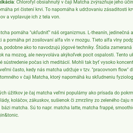
xikácia
: Chlorofyl obsiahnutý v čaji Matcha zvýrazňuje jeho účin
omáha pri čistení krvi. To napomáha k udržovaniu zásaditosti krv
ov a vyplavuje ich z tela von.
atcha pomáha "ukľudniť" náš organizmus. L-theanín, jedinečná 
ti a pomáha pri zosilovaní alfa vln v mozgu. Tieto alfa vlny pod
ia, podobne ako to navodzujú jógové techniky. Štúdia zameraná
ok na mozog, ale nevyvoláva akýkoľvek pocit ospalosti. Tento 
sústredenie počas ich meditácií. Mohli tak byť vysoko koncen
mi často, kedy nás matcha udržuje v tzv. "pracovnom flow" dlh
rítomného v čaji Matcha, ktorý napomáhá ku skľudneniu fyziologi
ých úžitkov je čaj matcha veľmi populárny ako prísada do pokr
ády, koláčov, zákuskov, sušienok či zmrzliny zo zeleného čaju
a bázi matcha. Sú to napr. matcha latte, matcha frappé, smoothi
gin&tonic.