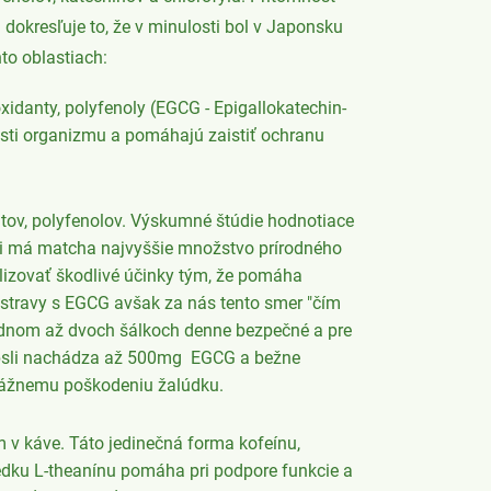
 dokresľuje to, že v minulosti bol v Japonsku
to oblastiach:
xidanty, polyfenoly (EGCG - Epigallokatechin-
nosti organizmu a pomáhajú zaistiť ochranu
tov, polyfenolov. Výskumné štúdie hodnotiace
ajmi má matcha najvyššie množstvo prírodného
lizovať škodlivé účinky tým, že pomáha
 stravy s EGCG avšak za nás tento smer "čím
ednom až dvoch šálkoch denne bezpečné a pre
kapsli nachádza až 500mg EGCG a bežne
vážnemu poškodeniu žalúdku.
 v káve. Táto jedinečná forma kofeínu,
ledku L-theanínu pomáha pri podpore funkcie a