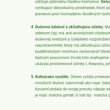
udržuje optimálnu hladinu hormónov.
Deto
vynikajúci detoxikačný prostriedok, ktorý p
prevencii proti hromadeniu škodlivých toxín
Duševná bdelosť a skľudňujúce účinky
: M
zelenom čaji, má anti-anxiolytické vlastnos
duševnej sviežosti a čulejšieho rozpoložen
neurotransmiter, ktorý má ukľudňujúci účin
buddhistickým mníchom zachovávať hlboké 
bežnom pracovnom živote toto oceňujeme veľ
ukázala protistresové účinky L-theanínu, p
Kulinárske využitie
: Okrem vyššie zmienen
mnohých druhov cukrovinek ako napr. čokol
kaviarní pridala do svojej ponuky nápoje n
je napr. matcha gimlet, či náš tip - matcha 