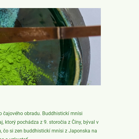
o čajového obradu. Buddhistickí mnísi
, ktorý pochádza z 9. storočia z Číny, býval v
, čo si zen buddhistickí mnísi z Japonska na