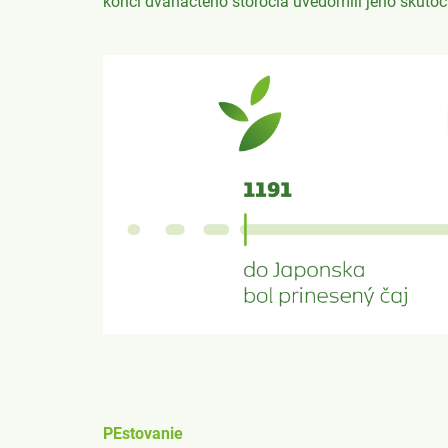
konci dvanácteho storočia uvedomili jeho skutoč
PEstovanie