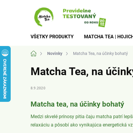
Prejsť
na
obsah
VŠETKY PRODUKTY
MATCHA TEA | HOJICH
Domov
Novinky
Matcha Tea, na účinky bohatý
Matcha Tea, na účink
8.9.2020
Matcha tea, na účinky bohatý
Medzi skvelé prínosy pitia čaju matcha patrí lep
relaxáciu a pôsobí ako vynikajúca energetická v