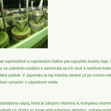
er najmladších a najmenších lístkov pre najvyššiu kvalitu čaju. 
by sa zabránilo oxidácii a zachovala sa ich chuť a nutričná ho
ený prášok. V Japonsku je čaj matcha cenený už po mnoho roko
stiam uznanie i v západnom svete.
starodávny nápoj, ktorý je zdrojom vitamínu A, komplexu vitamín
bohatý na zložky so super antioxidačnou aktivitou, vrátane poly