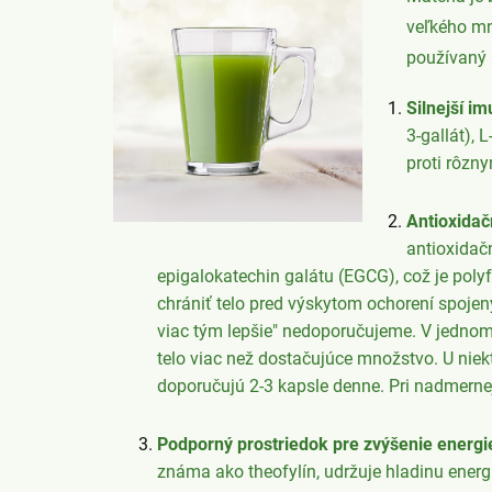
veľkého mn
používaný a
Silnejší i
3-gallát),
proti rôzn
Antioxidač
antioxidač
epigalokatechin galátu (EGCG), což je pol
chrániť telo pred výskytom ochorení spojen
viac tým lepšie" nedoporučujeme. V jedno
telo viac než dostačujúce množstvo. U ni
doporučujú 2-3 kapsle denne. Pri nadmern
Podporný prostriedok pre zvýšenie energi
známa ako theofylín, udržuje hladinu ener