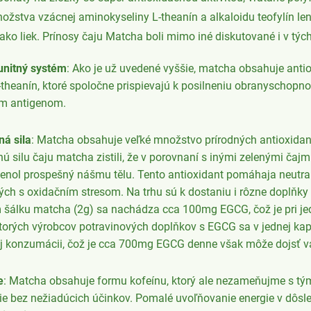
ožstva vzácnej aminokyseliny L-theanín a alkaloidu teofylín len
ko liek. Prínosy čaju Matcha boli mimo iné diskutované i v tých
munitný systém
: Ako je už uvedené vyššie, matcha obsahuje antio
 L-theanín, ktoré spoločne prispievajú k posilneniu obranyschop
ym antigenom.
ná sila
: Matcha obsahuje veľké množstvo prírodných antioxidan
nú silu čaju matcha zistili, že v porovnaní s inými zelenými č
yfenol prospešný nášmu tělu. Tento antioxidant pomáhaja neutra
ých s oxidačním stresom. Na trhu sú k dostaniu i rôzne doplňky
m šálku matcha (2g) sa nachádza cca 100mg EGCG, čož je pri j
ektorých výrobcov potravinových doplňkov s EGCG sa v jednej 
ej konzumácii, čož je cca 700mg EGCG denne však môže dojsť 
e
: Matcha obsahuje formu kofeínu, ktorý ale nezameňujme s tým
gie bez nežiadúcich účinkov. Pomalé uvoľňovanie energie v dôs