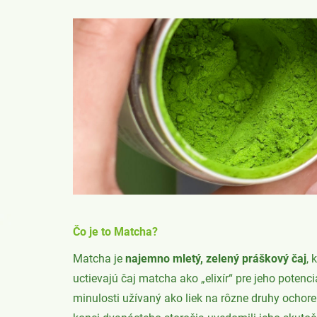
Čo je to Matcha?
Matcha je
najemno mletý, zelený práškový čaj
, 
uctievajú čaj matcha ako „elixír“ pre jeho potenc
minulosti užívaný ako liek na rôzne druhy ochor