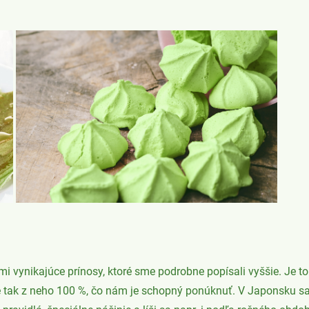
i vynikajúce prínosy, ktoré sme podrobne popísali vyššie. Je 
e tak z neho 100 %, čo nám je schopný ponúknuť. V Japonsku s