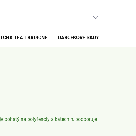
PRÁZDNY KOŠÍK
NÁKUPNÝ
KOŠÍK
TCHA TEA TRADIČNE
DARČEKOVÉ SADY
PRE FANÚŠ
je bohatý na polyfenoly a katechin, podporuje