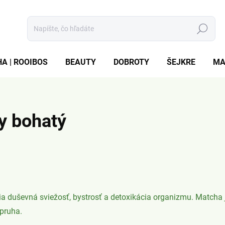
Hľadať
A | ROOIBOS
BEAUTY
DOBROTY
ŠEJKRE
MA
y bohatý
šia duševná sviežosť, bystrosť a detoxikácia organizmu. Matcha 
zpruha.