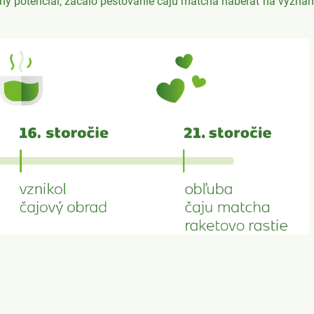
ný potenciál, začalo pestovanie čaju matcha naberať na význam