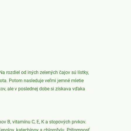
Na rozdiel od iných zelených čajov sú lístky,
dnota. Potom nasleduje veľmi jemné mletie
v, ale v poslednej dobe si získava vďaka
ov B, vitamínu C, E, K a stopových prvkov.
fenolov, katechínov a chlorofylu. Prítomnosť