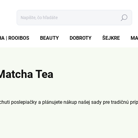
Hľadať
A | ROOIBOS
BEAUTY
DOBROTY
ŠEJKRE
MA
 Matcha Tea
huti poslepiačky a plánujete nákup našej sady pre tradičnú pr