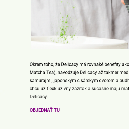
Okrem toho, že Delicacy má rovnaké benefity ak
Matcha Tea), navodzuje Delicacy až takmer medi
samurajmi, japonským cisárskym dvorom a budhis
chcú užiť exkluzívny zážitok a súčasne majú matc
Delicacy.
OBJEDNAŤ TU