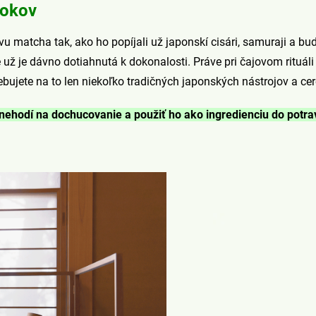
rokov
 matcha tak, ako ho popíjali už japonskí cisári, samuraji a budh
 už je dávno dotiahnutá k dokonalosti. Práve pri čajovom rituá
ebujete na to len niekoľko tradičných japonských nástrojov a c
 nehodí na dochucovanie a použiť ho ako ingredienciu do potrav