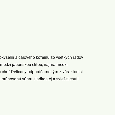
okyselín a čajového kofeínu zo všetkých radov
 medzi japonskou elitou, najmä medzi
chuť Delicacy odporúčame tým z vás, ktorí si
rafinovanú súhru sladkastej a sviežej chuti