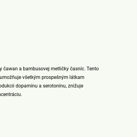
sky čawan a bambusovej metličky časníc. Tento
a umožňuje všetkým prospešným látkam
rodukcii dopamínu a serotonínu, znižuje
centráciu.