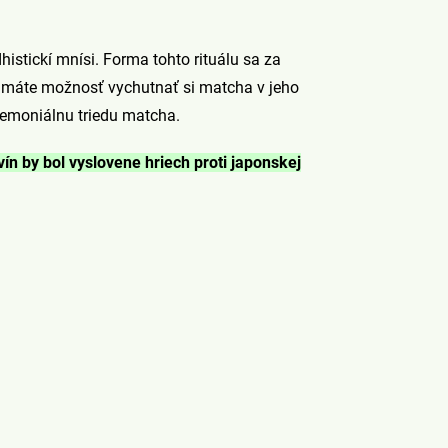
istickí mnísi. Forma tohto rituálu sa za
li máte možnosť vychutnať si matcha v jeho
eremoniálnu triedu matcha.
ín by bol vyslovene hriech proti japonskej