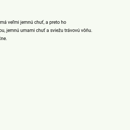
má veľmi jemnú chuť, a preto ho
rbu, jemnú umami chuť a sviežu trávovú vôňu.
čne.