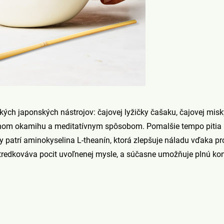
ckých japonských nástrojov: čajovej lyžičky čašaku, čajovej mi
omnom okamihu a meditatívnym spôsobom. Pomalšie tempo piti
tky patrí aminokyselina L-theanín, ktorá zlepšuje náladu vďaka p
stredkováva pocit uvoľnenej mysle, a súčasne umožňuje plnú kon