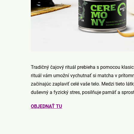
Tradičný čajový rituál prebieha s pomocou klasi
rituál vám umožní vychutnať si matcha v prít
začínajúc zaplaviť celé vaše telo. Medzi tieto lá
duševný a fyzický stres, posilňuje pamäť a spro
OBJEDNAŤ TU