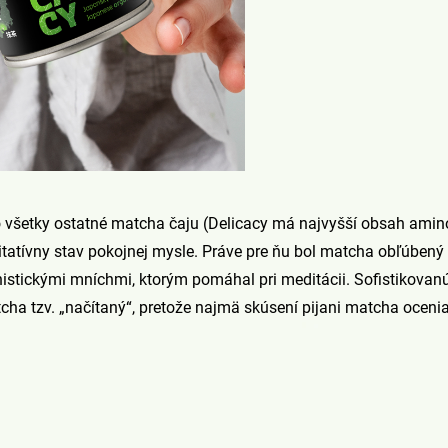
o všetky ostatné matcha čaju (Delicacy má najvyšší obsah amin
tatívny stav pokojnej mysle. Práve pre ňu bol matcha obľúbený
tickými mníchmi, ktorým pomáhal pri meditácii. Sofistikovanú 
ha tzv. „načítaný“, pretože najmä skúsení pijani matcha ocenia 