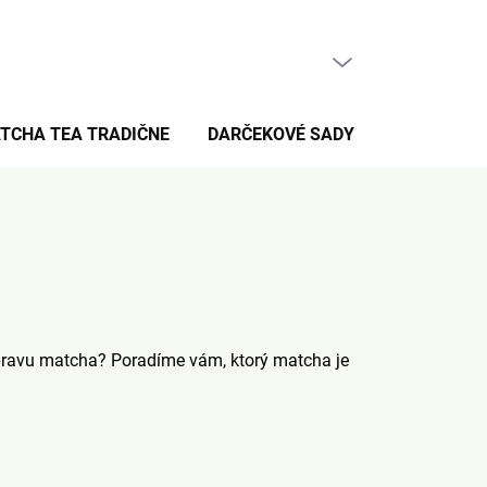
PRÁZDNY KOŠÍK
NÁKUPNÝ
KOŠÍK
TCHA TEA TRADIČNE
DARČEKOVÉ SADY
PRE FANÚŠ
ípravu matcha? Poradíme vám, ktorý matcha je