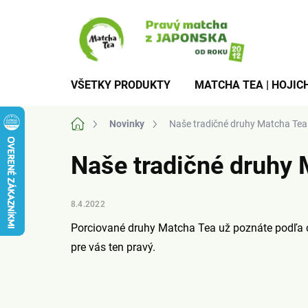
Prejsť
na
obsah
VŠETKY PRODUKTY
MATCHA TEA | HOJICH
Domov
Novinky
Naše tradičné druhy Matcha Tea
Naše tradičné druhy
8.4.2022
Porciované druhy Matcha Tea už poznáte podľa c
pre vás ten pravý.