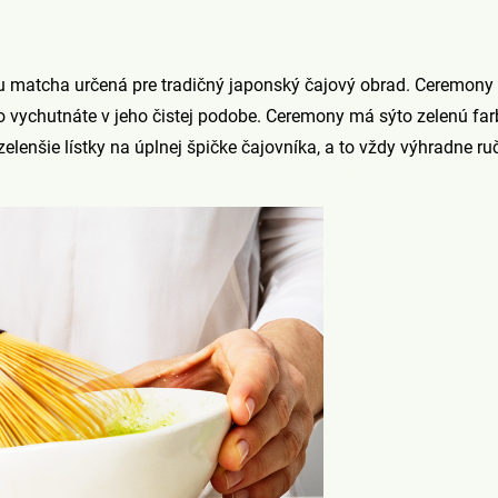
u matcha určená pre tradičný japonský čajový obrad. Ceremony 
ho vychutnáte v jeho čistej podobe. Ceremony má sýto zelenú fa
jzelenšie lístky na úplnej špičke čajovníka, a to vždy výhradne ru