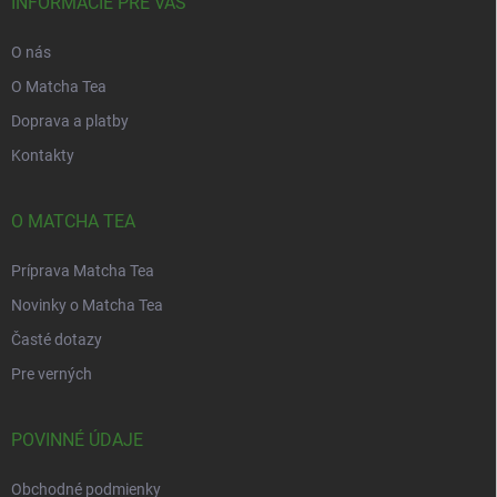
v
i
INFORMÁCIE PRE VÁS
e
k
e
y
O nás
v
ý
O Matcha Tea
p
Doprava a platby
i
s
Kontakty
u
O MATCHA TEA
Príprava Matcha Tea
Novinky o Matcha Tea
Časté dotazy
Pre verných
POVINNÉ ÚDAJE
Obchodné podmienky