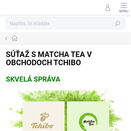
Prejsť
na
obsah
Hľadať
Domov
SÚŤAŽ S MATCHA TEA V
OBCHODOCH TCHIBO
SKVELÁ SPRÁVA