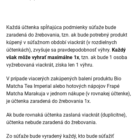
Každá účtenka spĺňajúca podmienky súťaže bude
zaradená do žrebovania, tzn. ak bude potrebný produkt
kúpený v súťažnom období viackrát (v rozdielnych
účtenkách), zvyšuje sa pravdepodobnosť výhry.
Každý
však môže vyhrať maximálne 1x
, tzn. ak bude 1 osoba
vyžrebovaná viackrát, získa len 1 výhru.
V prípade viacerých zakúpených balení produktu Bio
Matcha Tea Imperial alebo hotových nápojov Frapé
Matcha Marakuja v jednom nákupe (v rovnakej účtenke),
je účtenka zaradená do žrebovania 1x.
Ak bude rovnaká účtenka zaslaná viackrát (duplicitne),
účtenka nebude zaradená do žrebovania.
Zo súťaže bude vyradený každý, kto bude súťažiť