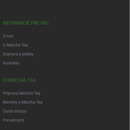
p
ä
t
i
INFORMÁCIE PRE VÁS
e
O nás
O Matcha Tea
Doprava a platby
Kontakty
O MATCHA TEA
Príprava Matcha Tea
Novinky o Matcha Tea
Časté dotazy
Pre verných