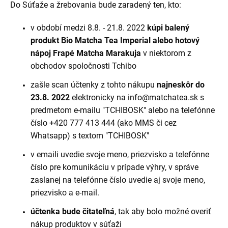
Do Súťaže a žrebovania bude zaradený ten, kto:
v období medzi 8.8. - 21.8. 2022
kúpi balený
produkt Bio Matcha Tea Imperial alebo hotový
nápoj Frapé Matcha Marakuja
v niektorom z
obchodov spoločnosti Tchibo
zašle scan účtenky z tohto nákupu
najneskôr do
23.8. 2022
elektronicky na info@matchatea.sk s
predmetom e-mailu "TCHIBOSK" alebo na telefónne
číslo +420 777 413 444 (ako MMS či cez
Whatsapp) s textom "TCHIBOSK"
v emaili uvedie svoje meno, priezvisko a telefónne
číslo pre komunikáciu v prípade výhry, v správe
zaslanej na telefónne číslo uvedie aj svoje meno,
priezvisko a e-mail.
účtenka bude čitateľná
, tak aby bolo možné overiť
nákup produktov v súťaži