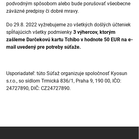
podvodným spôsobom alebo bude porušovať všeobecne
záväzné predpisy či dobré mravy.
Do 29.8. 2022 vyžrebujeme zo všetkých došlých účteniek
spĺňajúcich všetky podmienky
3 výhercov, ktorým
zašleme Darčekovú kartu Tchibo v hodnote 50 EUR na e-
mail uvedený pre potreby súťaže.
Usporiadateľ: túto Súťaž organizuje spoločnosť Kyosun
s.r.o., so sídlom Trmická 836/1, Praha 9, 190 00, IČO:
24727890, DIČ: CZ24727890.
Z
á