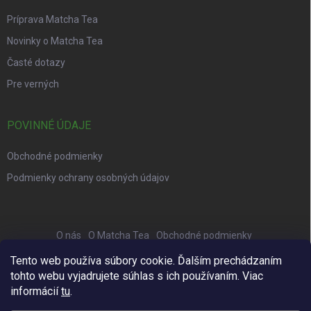
Príprava Matcha Tea
Novinky o Matcha Tea
Časté dotazy
Pre verných
POVINNÉ ÚDAJE
Obchodné podmienky
Podmienky ochrany osobných údajov
O nás
O Matcha Tea
Obchodné podmienky
Správa osobných údajov
Príprava
Veľkoobchod
Recepty
Tento web používa súbory cookie. Ďalším prechádzaním
tohto webu vyjadrujete súhlas s ich používaním. Viac
Platba a doprava
Testy Matcha Tea
Kontakty
informácií
tu
.