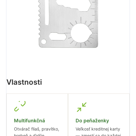
Vlastnosti
Multifunkčná
Do peňaženky
Otvárač fliaš, pravítko,
Veľkosť kreditnej karty
hrebeň a ďalšie
— zmestí sa do každej