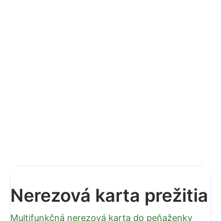
−
+
Pridať do košíka
Nerezová karta prežitia
— Multifunkčná karta z
nerezovej ocele s logom Matcha Tea. Obsahuje rôzne
nástroje vo veľkosti kreditnej karty — otvárač fliaš,
pravítko, hrebeň a ďalšie.
Multifunkčná karta
Do peňaženky
DETAILNÉ INFORMÁCIE
OPÝTAŤ SA
STRÁŽIŤ
Nerezová karta prežitia
Multifunkčná nerezová karta do peňaženky