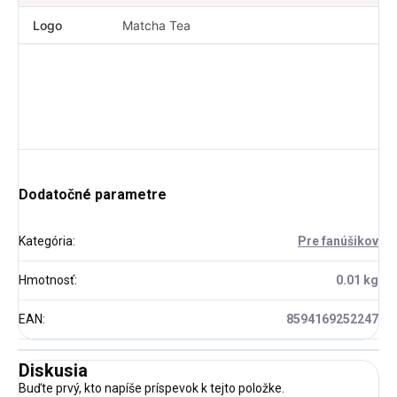
Logo
Matcha Tea
Dodatočné parametre
Kategória
:
Pre fanúšikov
Hmotnosť
:
0.01 kg
EAN
:
8594169252247
Diskusia
Buďte prvý, kto napíše príspevok k tejto položke.