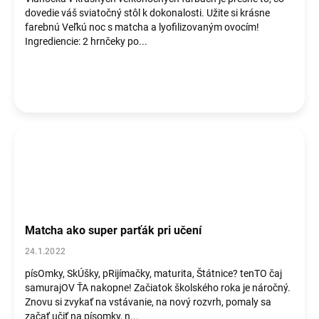
o
dovedie váš sviatočný stôl k dokonalosti. Užite si krásne
v
farebnú Veľkú noc s matcha a lyofilizovaným ovocím!
Ingrediencie: 2 hrnčeky po...
Matcha ako super parťák pri učení
24.1.2022
písOmky, SkÚšky, pRijímačky, maturita, Štátnice? tenTO čaj
samurajOV ŤA nakopne! Začiatok školského roka je náročný.
Znovu si zvykať na vstávanie, na nový rozvrh, pomaly sa
začať učiť na písomky, n...