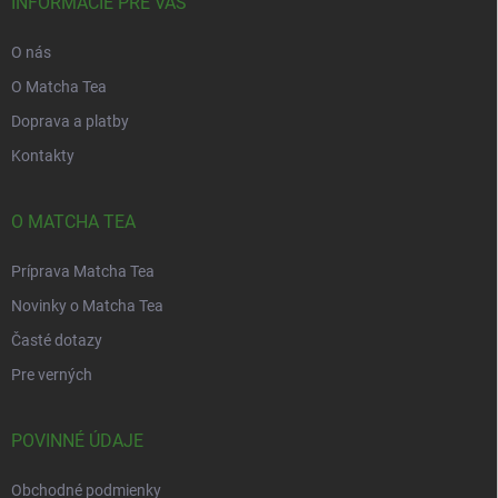
i
INFORMÁCIE PRE VÁS
y
e
v
ý
O nás
p
O Matcha Tea
i
s
Doprava a platby
u
Kontakty
O MATCHA TEA
Príprava Matcha Tea
Novinky o Matcha Tea
Časté dotazy
Pre verných
POVINNÉ ÚDAJE
Obchodné podmienky