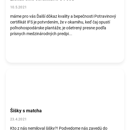
10.5.2021
máme pro vás Ďalší dôkaz kvality a bepečnosti Potravinový
certifikát IFS je potvrdením, že v okamihu, keď čaj opustí
poľnohospodárske plantáže, je ošetrený presne podľa
prísnych medzinárodných predpi...
Šišky s matcha
23.4.2021
Kto z nás nemiloval šišky?! Podvedome nás zavedú do