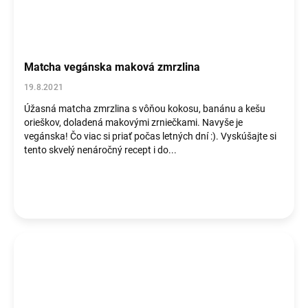
Matcha vegánska maková zmrzlina
19.8.2021
Úžasná matcha zmrzlina s vôňou kokosu, banánu a kešu
orieškov, doladená makovými zrniečkami. Navyše je
vegánska! Čo viac si priať počas letných dní :). Vyskúšajte si
tento skvelý nenáročný recept i do...