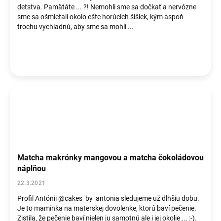
detstva. Pamätáte ... ?! Nemohli sme sa dočkať a nervózne
sme sa ošmietali okolo ešte horúcich šišiek, kým aspoň
trochu vychladnú, aby sme sa mohli ...
Matcha makrónky mangovou a matcha čokoládovou
náplňou
22.3.2021
Profil Antónii @cakes_by_antonia sledujeme už dlhšiu dobu.
Je to maminka na materskej dovolenke, ktorú baví pečenie.
Zistila, že pečenie baví nielen ju samotnú ale i jej okolie ... :-).