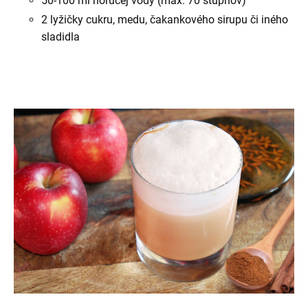
50-100 ml horúcej vody (max. 70 stupňov)
2 lyžičky cukru, medu, čakankového sirupu či iného
sladidla