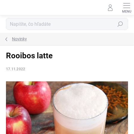
Prejsť
na
obsah
Hľadať
Novinky
Rooibos latte
17.11.2022