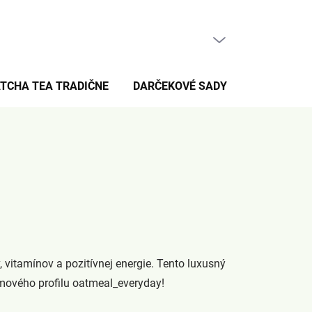
PRÁZDNY KOŠÍK
NÁKUPNÝ
KOŠÍK
TCHA TEA TRADIČNE
DARČEKOVÉ SADY
PRE FANÚŠ
vitamínov a pozitívnej energie. Tento luxusný
amového profilu oatmeal_everyday!