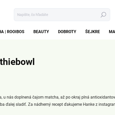
Hľadať
A | ROOIBOS
BEAUTY
DOBROTY
ŠEJKRE
MA
thiebowl
, u nás doplnená čajom matcha, až po okraj plná antioxidantov, 
reba ďalej sladiť. Za nádherný recept ďakujeme Hanke z instagr