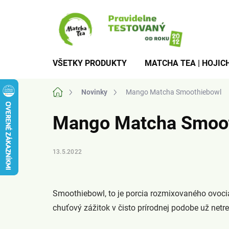
Prejsť
na
obsah
VŠETKY PRODUKTY
MATCHA TEA | HOJICH
Domov
Novinky
Mango Matcha Smoothiebowl
Mango Matcha Smoo
13.5.2022
Smoothiebowl, to je porcia rozmixovaného ovocia
chuťový zážitok v čisto prírodnej podobe už net