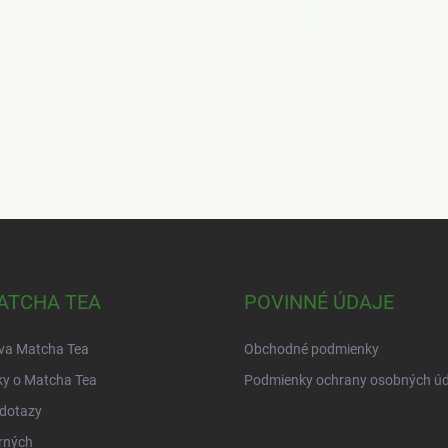
ATCHA TEA
POVINNÉ ÚDAJE
ava Matcha Tea
Obchodné podmienky
ky o Matcha Tea
Podmienky ochrany osobných úd
 dotazy
rných