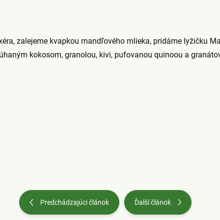
éra, zalejeme kvapkou mandľového mlieka, pridáme lyžičku M
úhaným kokosom, granolou, kivi, pufovanou quinoou a granáto
Predchádzajúci článok
Ďalší článok