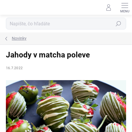
Prejsť
na
obsah
Hľadať
Novinky
Jahody v matcha poleve
16.7.2022