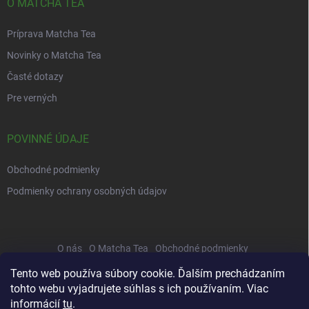
O MATCHA TEA
Príprava Matcha Tea
Novinky o Matcha Tea
Časté dotazy
Pre verných
POVINNÉ ÚDAJE
Obchodné podmienky
Podmienky ochrany osobných údajov
O nás
O Matcha Tea
Obchodné podmienky
Správa osobných údajov
Príprava
Veľkoobchod
Recepty
Tento web používa súbory cookie. Ďalším prechádzaním
tohto webu vyjadrujete súhlas s ich používaním. Viac
Platba a doprava
Testy Matcha Tea
Kontakty
informácií
tu
.