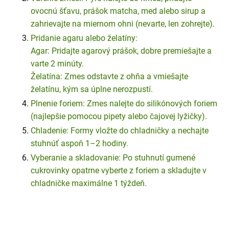
ovocnú šťavu, prášok matcha, med alebo sirup a
zahrievajte na miernom ohni (nevarte, len zohrejte).
Pridanie agaru alebo želatíny:
Agar: Pridajte agarový prášok, dobre premiešajte a
varte 2 minúty.
Želatína: Zmes odstavte z ohňa a vmiešajte
želatínu, kým sa úplne nerozpustí.
Plnenie foriem: Zmes nalejte do silikónových foriem
(najlepšie pomocou pipety alebo čajovej lyžičky).
Chladenie: Formy vložte do chladničky a nechajte
stuhnúť aspoň 1–2 hodiny.
Vyberanie a skladovanie: Po stuhnutí gumené
cukrovinky opatrne vyberte z foriem a skladujte v
chladničke maximálne 1 týždeň.