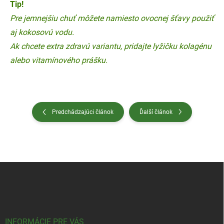
Tip!
Pre jemnejšiu chuť môžete namiesto ovocnej šťavy použiť
aj kokosovú vodu.
Ak chcete extra zdravú variantu, pridajte lyžičku kolagénu
alebo vitamínového prášku.
Predchádzajúci článok
Ďalší článok
Z
á
p
ä
t
i
INFORMÁCIE PRE VÁS