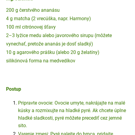
200 g čerstvého ananásu
4 g matcha (2 vrecúška, napr. Harmony)
100 ml citrónovej šťavy
2–3 lyžice medu alebo javorového sirupu (môžete
vynechať, pretože ananás je dosť sladký)
10 g agarového prášku (alebo 20 g želatíny)
silikónová forma na medvedíkov
Postup
Pripravte ovocie: Ovocie umyte, nakrájajte na malé
kúsky a rozmixujte na hladké pyré. Ak chcete úplne
hladké sladkosti, pyré môžete precediť cez jemné
sito.
Varenie zmesi: Pyré nalejte do hrnca, pridajte