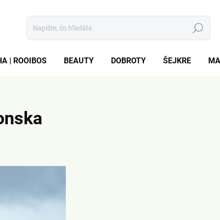
Hľadať
A | ROOIBOS
BEAUTY
DOBROTY
ŠEJKRE
MA
onska