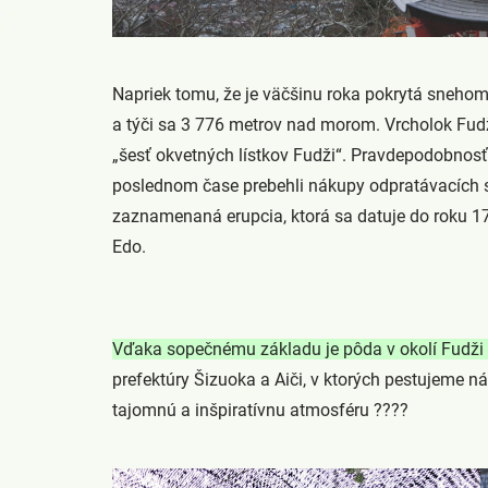
Napriek tomu, že je väčšinu roka pokrytá sneho
a týči sa 3 776 metrov nad morom. Vrcholok Fudži
„šesť okvetných lístkov Fudži“. Pravdepodobnosť 
poslednom čase prebehli nákupy odpratávacích st
zaznamenaná erupcia, ktorá sa datuje do roku 170
Edo.
Vďaka sopečnému základu je pôda v okolí Fudži b
prefektúry Šizuoka a Aiči, v ktorých pestujeme n
tajomnú a inšpiratívnu atmosféru ????