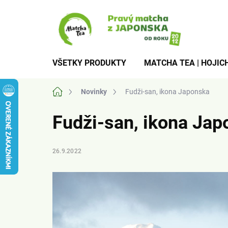
Prejsť
na
obsah
VŠETKY PRODUKTY
MATCHA TEA | HOJICH
Domov
Novinky
Fudži-san, ikona Japonska
Fudži-san, ikona Jap
26.9.2022