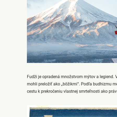
Fudži je opradená množstvom mýtov a legiend. V 
mohli preložiť ako „bôžikmi“. Podľa budhizmu m
cestu k prekročeniu vlastnej smrteľnosti ako pr