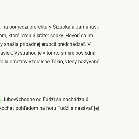
ú, na pomedzí prefektúry Šizuoka a Jamanaši,
om, ktoré lemujú kráter sopky. Hovorí sa im
ky snažia prípadnej erupcii predchádzať. V
masiek. Výstrahou je v tomto smere posledná
sto kilometrov vzdialené Tokio, vtedy nazývané
.
Juhovýchodne od Fudži sa nachádzajú
 kochať pohľadom na horu Fudži a nasávať jej