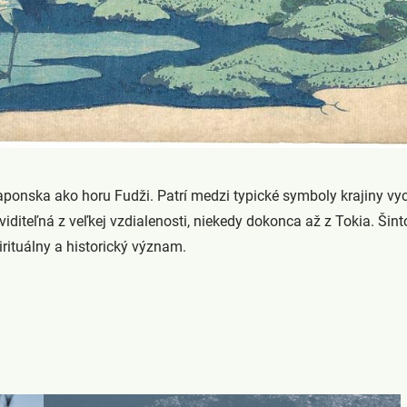
Japonska ako horu Fudži. Patrí medzi typické symboly krajiny v
e viditeľná z veľkej vzdialenosti, niekedy dokonca až z Tokia. Š
pirituálny a historický význam.