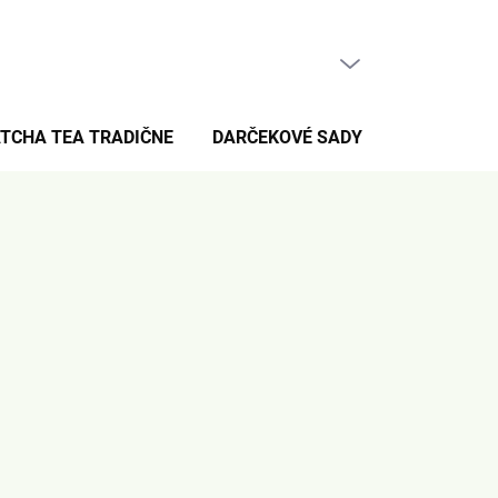
PRÁZDNY KOŠÍK
NÁKUPNÝ
KOŠÍK
TCHA TEA TRADIČNE
DARČEKOVÉ SADY
PRE FANÚŠ