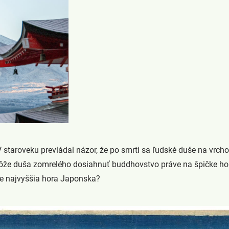
staroveku prevládal názor, že po smrti sa ľudské duše na vrcho
ôže duša zomrelého dosiahnuť buddhovstvo práve na špičke hory
áve najvyššia hora Japonska?