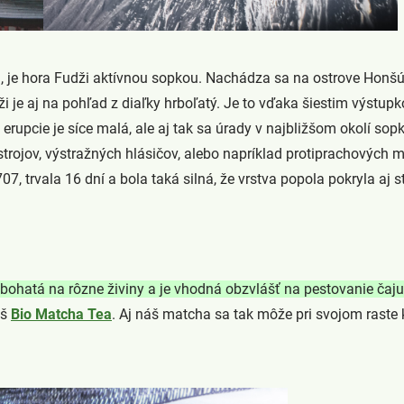
m, je hora Fudži aktívnou sopkou. Nachádza sa na ostrove Honš
 je aj na pohľad z diaľky hrboľatý. Je to vďaka šiestim výstupk
erupcie je síce malá, ale aj tak sa úrady v najbližšom okolí sop
rojov, výstražných hlásičov, alebo napríklad protiprachových 
7, trvala 16 dní a bola taká silná, že vrstva popola pokryla aj 
ohatá na rôzne živiny a je vhodná obzvlášť na pestovanie čaju
áš
Bio Matcha Tea
. Aj náš matcha sa tak môže pri svojom raste