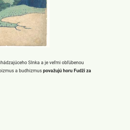
ychádzajúceho Slnka a je veľmi obľúbenou
intoizmus a budhizmus
považujú horu Fudži za